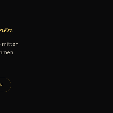
onen
– mitten
ommen.
RN