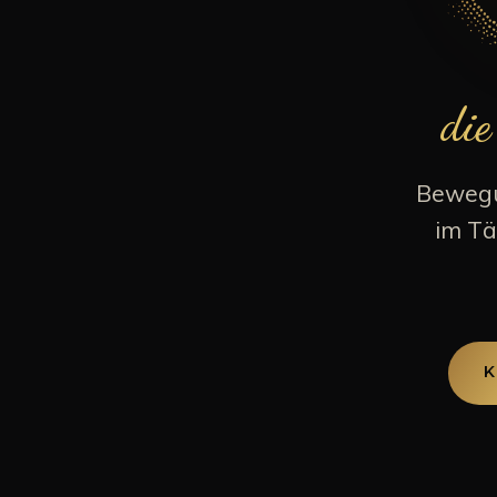
die
Bewegun
im Tä
K