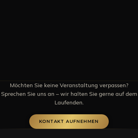
Eintritt:
8€
TERMINE UND ANMELDUNG →
KI-GENERIERT
TANZCAFÉ
SAMSTAG, 10. OKTOBER 2026
Tanzcafé
Tanzcafé
Eintritt:
6€
TERMINE UND ANMELDUNG →
Möchten Sie keine Veranstaltung verpassen?
Sprechen Sie uns an – wir halten Sie gerne auf dem
Laufenden.
KONTAKT AUFNEHMEN