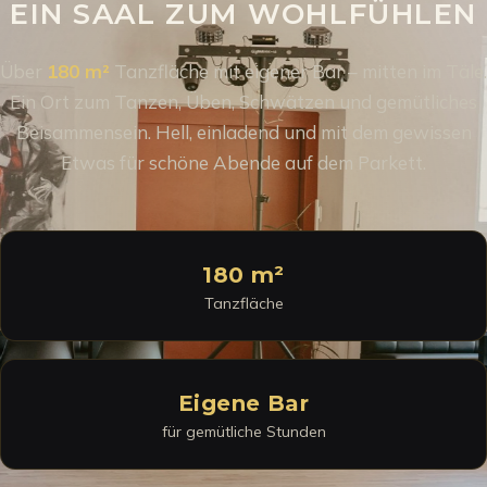
EIN SAAL ZUM WOHLFÜHLEN
Über
180 m²
Tanzfläche mit eigener Bar – mitten im Täle.
Ein Ort zum Tanzen, Üben, Schwätzen und gemütliches
Beisammensein. Hell, einladend und mit dem gewissen
Etwas für schöne Abende auf dem Parkett.
180 m²
Tanzfläche
Eigene Bar
für gemütliche Stunden